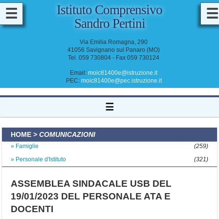
Istituto Comprensivo
☰
☰
Sandro Pertini
M
A
Via Emilia Romagna, 290
D
41056 Savignano sul Panaro (MO)
D
Tel. 059 730804 - Fax 059 730124
O
C
E
Email:
moic81400e@istruzione.it
N
PEC:
moic81400e@pec.istruzione.it
T
I
&
☰
A
T
A
HOME
>
COMUNICAZIONI
Famiglie
(259)
Personale d'Istituto
(321)
ASSEMBLEA SINDACALE USB DEL
19/01/2023 DEL PERSONALE ATA E
DOCENTI
I