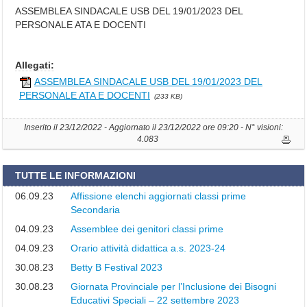
N
ASSEMBLEA SINDACALE USB DEL 19/01/2023 DEL
F
PERSONALE ATA E DOCENTI
O
R
M
Allegati:
A
ASSEMBLEA SINDACALE USB DEL 19/01/2023 DEL
Z
PERSONALE ATA E DOCENTI
(233 KB)
I
O
N
Inserito il 23/12/2022 - Aggiornato il 23/12/2022 ore 09:20 - N° visioni:
I
4.083
G
E
TUTTE LE INFORMAZIONI
N
E
06.09.23
Affissione elenchi aggiornati classi prime
R
Secondaria
A
04.09.23
Assemblee dei genitori classi prime
L
04.09.23
Orario attività didattica a.s. 2023-24
I
30.08.23
Betty B Festival 2023
I
30.08.23
Giornata Provinciale per l’Inclusione dei Bisogni
l
Educativi Speciali – 22 settembre 2023
D