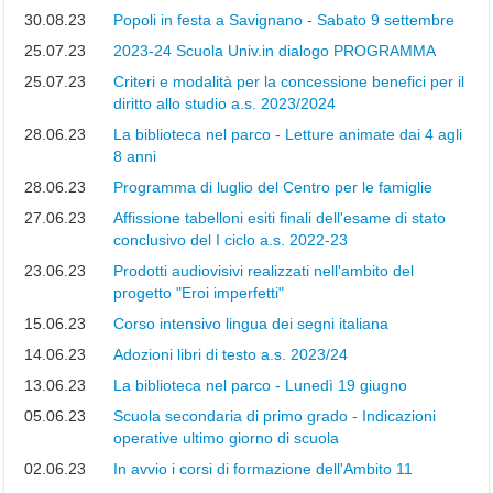
i
30.08.23
Popoli in festa a Savignano - Sabato 9 settembre
r
25.07.23
2023-24 Scuola Univ.in dialogo PROGRAMMA
i
g
25.07.23
Criteri e modalità per la concessione benefici per il
e
diritto allo studio a.s. 2023/2024
n
t
28.06.23
La biblioteca nel parco - Letture animate dai 4 agli
e
8 anni
S
c
28.06.23
Programma di luglio del Centro per le famiglie
o
27.06.23
Affissione tabelloni esiti finali dell'esame di stato
l
a
conclusivo del I ciclo a.s. 2022-23
s
23.06.23
Prodotti audiovisivi realizzati nell'ambito del
t
progetto "Eroi imperfetti"
i
c
15.06.23
Corso intensivo lingua dei segni italiana
o
14.06.23
Adozioni libri di testo a.s. 2023/24
C
13.06.23
La biblioteca nel parco - Lunedì 19 giugno
o
05.06.23
Scuola secondaria di primo grado - Indicazioni
n
operative ultimo giorno di scuola
s
i
02.06.23
In avvio i corsi di formazione dell'Ambito 11
g