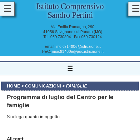
Istituto Comprensivo
☰
☰
Sandro Pertini
M
A
Via Emilia Romagna, 290
D
41056 Savignano sul Panaro (MO)
D
Tel. 059 730804 - Fax 059 730124
O
C
E
Email:
moic81400e@istruzione.it
N
PEC:
moic81400e@pec.istruzione.it
T
I
&
☰
A
T
A
HOME
>
COMUNICAZIONI
>
FAMIGLIE
Programma di luglio del Centro per le
famiglie
Si allega quanto in oggetto.
I
Allegati: