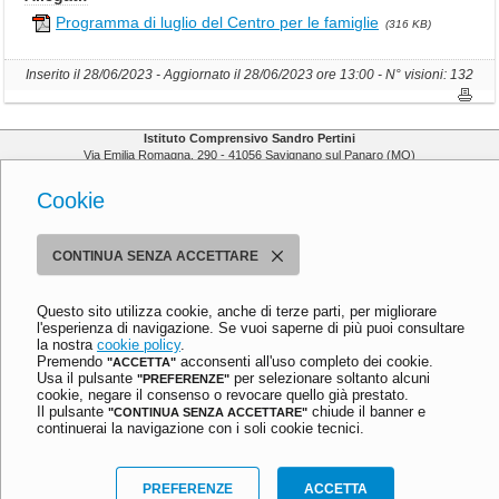
N
Programma di luglio del Centro per le famiglie
F
(316 KB)
O
R
Inserito il 28/06/2023 - Aggiornato il 28/06/2023 ore 13:00 - N° visioni: 132
M
A
Z
Istituto Comprensivo Sandro Pertini
Via Emilia Romagna, 290 - 41056 Savignano sul Panaro (MO)
I
Tel. 059 730804 - Fax 059 730124
O
Email:
moic81400e@istruzione.it
Cookie
N
PEC:
moic81400e@pec.istruzione.it
C.F. 80013950367
I
G
Ultimo aggiornamento: Mercoledì, 6 Settembre 2023 ore 12:02
CONTINUA SENZA ACCETTARE
E
© 2013-2023 Istituto Comprensivo Sandro Pertini
N
Meccanismo di feedback
-
Dichiarazione di accessibilità
Questo sito utilizza cookie, anche di terze parti, per migliorare
E
Informativa privacy e cookie
-
Preferenze cookie
l'esperienza di navigazione. Se vuoi saperne di più puoi consultare
R
la nostra
cookie policy
.
Sito realizzato con
stile
e
criterio
da
Aitec.it
A
Premendo
acconsenti all'uso completo dei cookie.
"ACCETTA"
Usa il pulsante
per selezionare soltanto alcuni
"PREFERENZE"
L
cookie, negare il consenso o revocare quello già prestato.
I
Il pulsante
chiude il banner e
"CONTINUA SENZA ACCETTARE"
continuerai la navigazione con i soli cookie tecnici.
I
l
PREFERENZE
ACCETTA
D