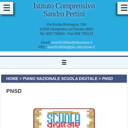
Istituto Comprensivo
☰
☰
Sandro Pertini
M
A
Via Emilia Romagna, 290
D
41056 Savignano sul Panaro (MO)
D
Tel. 059 730804 - Fax 059 730124
O
C
E
Email:
moic81400e@istruzione.it
N
PEC:
moic81400e@pec.istruzione.it
T
I
&
☰
A
T
A
HOME
>
PIANO NAZIONALE SCUOLA DIGITALE
>
PNSD
PNSD
I