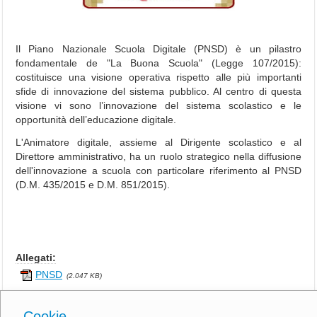
N
F
O
R
Il Piano Nazionale Scuola Digitale (PNSD) è un pilastro
M
fondamentale de "La Buona Scuola" (Legge 107/2015):
A
costituisce una visione operativa rispetto alle più importanti
Z
sfide di innovazione del sistema pubblico. Al centro di questa
I
visione vi sono l’innovazione del sistema scolastico e le
O
opportunità dell’educazione digitale.
N
L'Animatore digitale, assieme al Dirigente scolastico e al
I
Direttore amministrativo, ha un ruolo strategico nella diffusione
G
dell'innovazione a scuola con particolare riferimento al PNSD
E
(D.M. 435/2015 e D.M. 851/2015).
N
E
R
A
L
I
Allegati:
PNSD
(2.047 KB)
I
l
Inserito il 09/11/2016 - Aggiornato il 20/10/2019 ore 09:34 - N° visioni:
Cookie
D