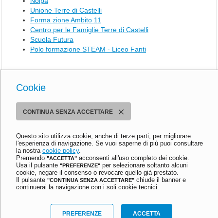
Noipa
N
Unione Terre di Castelli
F
Forma zione Ambito 11
O
Centro per le Famiglie Terre di Castelli
R
Scuola Futura
M
Polo formazione STEAM - Liceo Fanti
A
Z
I
Inserito il 17/11/2013 - Aggiornato il 16/02/2023 ore 17:42 - N° visioni:
O
Cookie
7.308
N
I
G
Istituto Comprensivo Sandro Pertini
CONTINUA SENZA ACCETTARE
Via Emilia Romagna, 290 - 41056 Savignano sul Panaro (MO)
E
Tel. 059 730804 - Fax 059 730124
N
Email:
moic81400e@istruzione.it
Questo sito utilizza cookie, anche di terze parti, per migliorare
E
PEC:
moic81400e@pec.istruzione.it
l'esperienza di navigazione. Se vuoi saperne di più puoi consultare
C.F. 80013950367
R
la nostra
cookie policy
.
A
Premendo
acconsenti all'uso completo dei cookie.
"ACCETTA"
Ultimo aggiornamento: Mercoledì, 6 Settembre 2023 ore 12:02
Usa il pulsante
per selezionare soltanto alcuni
"PREFERENZE"
L
cookie, negare il consenso o revocare quello già prestato.
© 2013-2023 Istituto Comprensivo Sandro Pertini
I
Il pulsante
chiude il banner e
"CONTINUA SENZA ACCETTARE"
Meccanismo di feedback
-
Dichiarazione di accessibilità
continuerai la navigazione con i soli cookie tecnici.
Informativa privacy e cookie
-
Preferenze cookie
I
Sito realizzato con
stile
e
criterio
da
Aitec.it
l
PREFERENZE
ACCETTA
D