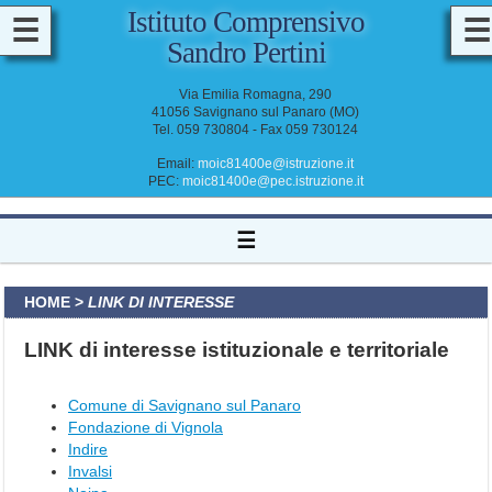
Istituto Comprensivo
☰
☰
Sandro Pertini
M
A
Via Emilia Romagna, 290
D
41056 Savignano sul Panaro (MO)
D
Tel. 059 730804 - Fax 059 730124
O
C
E
Email:
moic81400e@istruzione.it
N
PEC:
moic81400e@pec.istruzione.it
T
I
&
☰
A
T
A
HOME
>
LINK DI INTERESSE
LINK di interesse istituzionale e territoriale
Comune di Savignano sul Panaro
Fondazione di Vignola
Indire
Invalsi
I