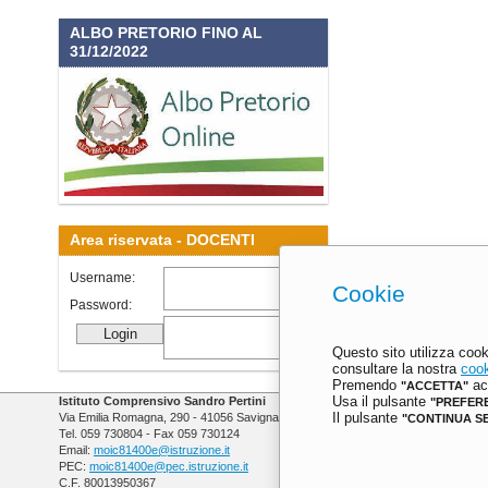
ALBO PRETORIO FINO AL
31/12/2022
Area riservata -
DOCENTI
Username:
Cookie
Password:
Questo sito utilizza cook
consultare la nostra
cook
Premendo
acc
"ACCETTA"
Istituto Comprensivo Sandro Pertini
Usa il pulsante
"PREFER
Via Emilia Romagna, 290 - 41056 Savignano sul Panaro (MO)
Il pulsante
"CONTINUA S
Tel. 059 730804 - Fax 059 730124
Email:
moic81400e@istruzione.it
PEC:
moic81400e@pec.istruzione.it
C.F. 80013950367