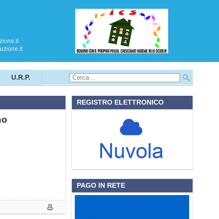
ione.it
zione.it
U.R.P.
REGISTRO ELETTRONICO
no
PAGO IN RETE