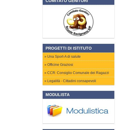
COMITATO GENITORI
PROGETTI DI ISTITUTO
Una Sport-A di salute
Officine Graziosi
CCR: Consiglio Comunale dei Ragazzi
Legalità - Cittadini consapevoli
MODULISTA