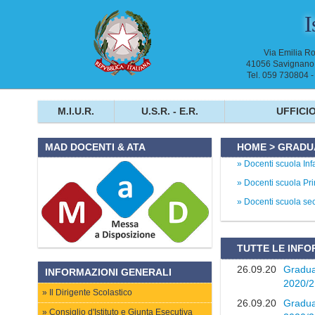
I
Via Emilia R
41056 Savignano 
Tel. 059 730804 
M.I.U.R.
U.S.R. - E.R.
UFFICIO
HOME
>
GRADUA
MAD DOCENTI & ATA
Docenti scuola Inf
Docenti scuola Pr
Docenti scuola se
TUTTE LE INFO
26.09.20
Graduat
INFORMAZIONI GENERALI
2020/2
Il Dirigente Scolastico
26.09.20
Graduat
Consiglio d'Istituto e Giunta Esecutiva