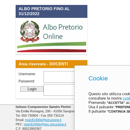
ALBO PRETORIO FINO AL
31/12/2022
Area riservata -
DOCENTI
Username:
Cookie
Password:
Questo sito utilizza cook
consultare la nostra
cook
Premendo
acc
"ACCETTA"
Istituto Comprensivo Sandro Pertini
Usa il pulsante
"PREFER
Via Emilia Romagna, 290 - 41056 Savignano sul Panaro (MO)
Il pulsante
"CONTINUA S
Tel. 059 730804 - Fax 059 730124
Email:
moic81400e@istruzione.it
PEC:
moic81400e@pec.istruzione.it
C.F. 80013950367