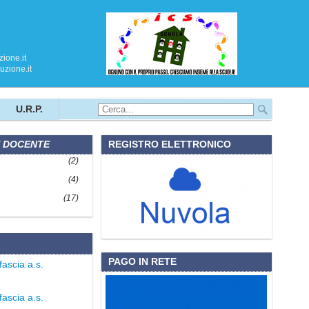
ione.it
zione.it
U.R.P.
 DOCENTE
REGISTRO ELETTRONICO
(2)
(4)
(17)
PAGO IN RETE
fascia a.s.
fascia a.s.