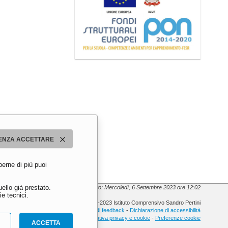
ENZA ACCETTARE
perne di più puoi
ello già prestato.
Ultimo aggiornamento: Mercoledì, 6 Settembre 2023 ore 12:02
e tecnici.
© 2013-2023 Istituto Comprensivo Sandro Pertini
Meccanismo di feedback
-
Dichiarazione di accessibilità
Informativa privacy e cookie
-
Preferenze cookie
ACCETTA