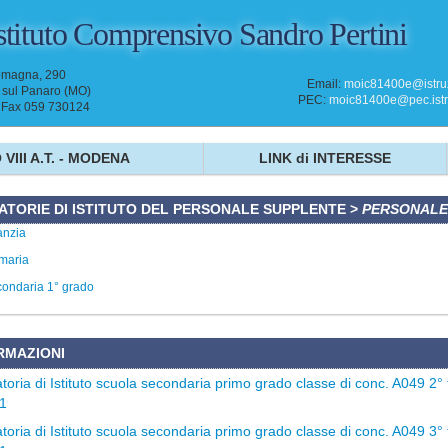
stituto Comprensivo
Sandro Pertini
omagna, 290
Email:
moic81400e@istruz
sul Panaro (MO)
PEC:
moic81400e@pec.istru
- Fax 059 730124
 VIII A.T. - MODENA
LINK di INTERESSE
TORIE DI ISTITUTO DEL PERSONALE SUPPLENTE
>
PERSONALE
anzia
imaria
condaria 1° grado
RMAZIONI
oria di Istituto scuola secondaria primo grado classe di conc. A049 2° 
1
oria di Istituto scuola secondaria primo grado classe di conc. A049 3° 