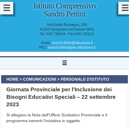
Istituto Comprensivo
☰
☰
Sandro Pertini
M
A
Via Emilia Romagna, 290
D
41056 Savignano sul Panaro (MO)
D
Tel. 059 730804 - Fax 059 730124
O
C
E
Email:
moic81400e@istruzione.it
N
PEC:
moic81400e@pec.istruzione.it
T
I
&
☰
A
T
A
HOME
>
COMUNICAZIONI
>
PERSONALE D'ISTITUTO
Giornata Provinciale per l’Inclusione dei
Bisogni Educativi Speciali – 22 settembre
2023
Si allegano la Nota dell'Ufficio Scolastico Provinciale e il
programma inerenti l'iniziativa in oggetto.
I