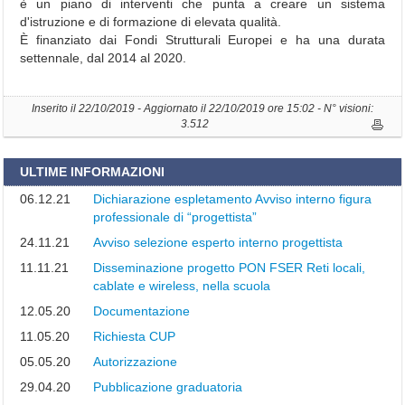
N
è un
piano di interventi
che punta a creare un sistema
F
d'istruzione e di formazione di elevata qualità.
O
È finanziato dai Fondi Strutturali Europei e ha una
durata
R
settennale
, dal 2014 al 2020.
M
A
Inserito il 22/10/2019 - Aggiornato il 22/10/2019 ore 15:02 - N° visioni:
Z
3.512
I
O
N
ULTIME INFORMAZIONI
I
06.12.21
Dichiarazione espletamento Avviso interno figura
G
professionale di “progettista”
E
N
24.11.21
Avviso selezione esperto interno progettista
E
11.11.21
Disseminazione progetto PON FSER Reti locali,
R
cablate e wireless, nella scuola
A
L
12.05.20
Documentazione
I
11.05.20
Richiesta CUP
05.05.20
Autorizzazione
I
l
29.04.20
Pubblicazione graduatoria
D