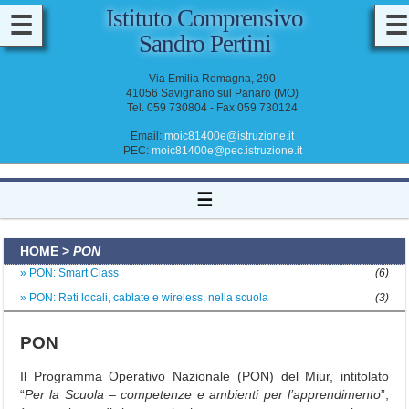
Istituto Comprensivo
☰
☰
Sandro Pertini
M
A
Via Emilia Romagna, 290
D
41056 Savignano sul Panaro (MO)
D
Tel. 059 730804 - Fax 059 730124
O
C
E
Email:
moic81400e@istruzione.it
N
PEC:
moic81400e@pec.istruzione.it
T
I
&
☰
A
T
A
HOME
>
PON
PON: Smart Class
(6)
PON: Reti locali, cablate e wireless, nella scuola
(3)
PON
Il
Programma Operativo Nazionale
(PON) del Miur, intitolato
I
“
Per la Scuola – competenze e ambienti per l’apprendimento
”,