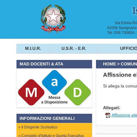
I
Via Emilia R
41056 Savignano 
Tel. 059 730804 
M.I.U.R.
U.S.R. - E.R.
UFFICIO
HOME
>
COMUNI
MAD DOCENTI & ATA
Affissione e
Si allega la comun
Allegati:
Affissione el
INFORMAZIONI GENERALI
Il Dirigente Scolastico
Consiglio d'Istituto e Giunta Esecutiva