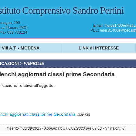
stituto Comprensivo
Sandro Pertini
omagna, 290
Email:
moic81400e@istruz
sul Panaro (MO)
PEC:
moic81400e@pec.istru
- Fax 059 730124
 VIII A.T. - MODENA
LINK di INTERESSE
CAZIONI
>
FAMIGLIE
lenchi aggiornati classi prime Secondaria
icazione relativa all'oggetto.
enchi aggiornati classi prime Secondaria
(129 KB)
Inserito il 06/09/2023 - Aggiornato il 06/09/2023 ore 09:50 - N° visioni: 8