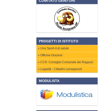
COMITATO GENITORI
PROGETTI DI ISTITUTO
Una Sport-A di salute
Officine Graziosi
CCR: Consiglio Comunale dei Ragazzi
Legalità - Cittadini consapevoli
MODULISTA