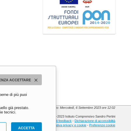
ENZA ACCETTARE
perne di più puoi
ello già prestato.
Ultimo aggiornamento: Mercoledì, 6 Settembre 2023 ore 12:02
e tecnici.
© 2013-2023 Istituto Comprensivo Sandro Pertini
Meccanismo di feedback
-
Dichiarazione di accessibilità
Informativa privacy e cookie
-
Preferenze cookie
ACCETTA