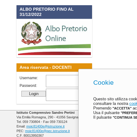
ALBO PRETORIO FINO AL
31/12/2022
Area riservata -
DOCENTI
Username:
Cookie
Password:
Questo sito utilizza cook
consultare la nostra
cook
Premendo
acc
"ACCETTA"
Istituto Comprensivo Sandro Pertini
Usa il pulsante
"PREFER
Via Emilia Romagna, 290 - 41056 Savignano sul Panaro (MO)
Il pulsante
"CONTINUA S
Tel. 059 730804 - Fax 059 730124
Email:
moic81400e@istruzione.it
PEC:
moic81400e@pec.istruzione.it
C.F. 80013950367