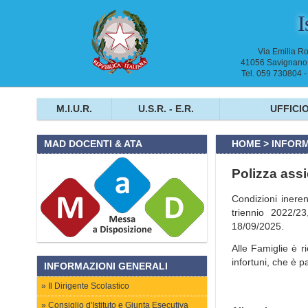
I
Via Emilia R
41056 Savignano 
Tel. 059 730804 
M.I.U.R.
U.S.R. - E.R.
UFFICIO
HOME
>
INFORM
MAD DOCENTI & ATA
Polizza assi
Condizioni ineren
triennio 2022/23
18/09/2025.
Alle Famiglie è ri
infortuni, che è p
INFORMAZIONI GENERALI
Il Dirigente Scolastico
Consiglio d'Istituto e Giunta Esecutiva