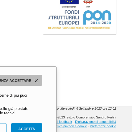
ENZA ACCETTARE
perne di più puoi
ello già prestato.
Ultimo aggiornamento: Mercoledì, 6 Settembre 2023 ore 12:02
e tecnici.
© 2013-2023 Istituto Comprensivo Sandro Pertini
Meccanismo di feedback
-
Dichiarazione di accessibilità
Informativa privacy e cookie
-
Preferenze cookie
ACCETTA