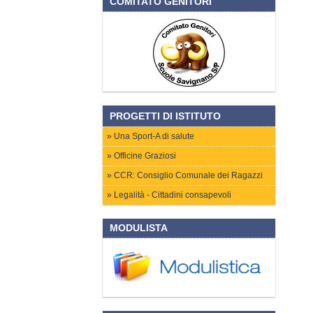
COMITATO GENITORI
PROGETTI DI ISTITUTO
Una Sport-A di salute
Officine Graziosi
CCR: Consiglio Comunale dei Ragazzi
Legalità - Cittadini consapevoli
MODULISTA