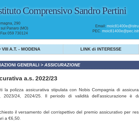
stituto Comprensivo
Sandro Pertini
omagna, 290
Email:
moic81400e@istruz
sul Panaro (MO)
PEC:
moic81400e@pec.istru
- Fax 059 730124
 VIII A.T. - MODENA
LINK di INTERESSE
AZIONI GENERALI
>
ASSICURAZIONE
curativa a.s. 2022/23
ti la polizza assicurativa stipulata con Nobis Compagnia di assicuraz
, 2023/24, 2024/25. Il periodo di validità dell'assicurazione è 
chiesto il versamento del corrispettivo del premio assicurativo per resp
ari a €6,50.