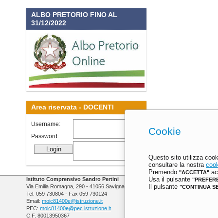
ALBO PRETORIO FINO AL
31/12/2022
Area riservata -
DOCENTI
Username:
Cookie
Password:
Questo sito utilizza cook
consultare la nostra
cook
Premendo
acc
"ACCETTA"
Istituto Comprensivo Sandro Pertini
Usa il pulsante
"PREFER
Via Emilia Romagna, 290 - 41056 Savignano sul Panaro (MO)
Il pulsante
"CONTINUA S
Tel. 059 730804 - Fax 059 730124
Email:
moic81400e@istruzione.it
PEC:
moic81400e@pec.istruzione.it
C.F. 80013950367