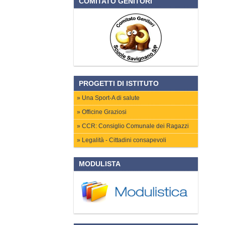
COMITATO GENITORI
PROGETTI DI ISTITUTO
Una Sport-A di salute
Officine Graziosi
CCR: Consiglio Comunale dei Ragazzi
Legalità - Cittadini consapevoli
MODULISTA