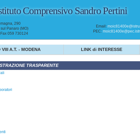
stituto Comprensivo
Sandro Pertini
omagna, 290
Email:
moic81400e@istruz
sul Panaro (MO)
PEC:
moic81400e@pec.istru
- Fax 059 730124
 VIII A.T. - MODENA
LINK di INTERESSE
STRAZIONE TRASPARENTE
ali
boratori
enti