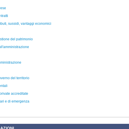
rese
tratti
ibuti, sussidi, vantaggi economici
stione del patrimonio
sull'amministrazione
ministrazione
verno del territorio
ntali
 private accreditate
inari e di emergenza
AZIONI