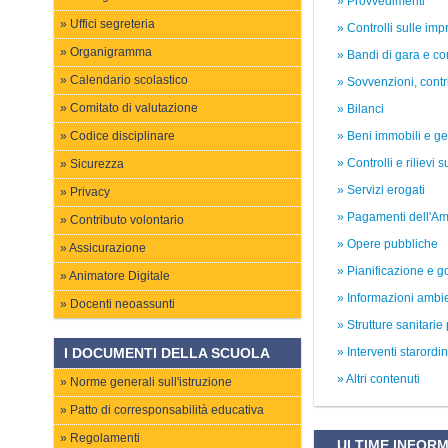
Provvedimenti
Uffici segreteria
Controlli sulle imp
Organigramma
Bandi di gara e con
Calendario scolastico
Sovvenzioni, contr
Comitato di valutazione
Bilanci
Codice disciplinare
Beni immobili e ge
Controlli e rilievi 
Sicurezza
Servizi erogati
Privacy
Pagamenti dell'Am
Contributo volontario
Opere pubbliche
Assicurazione
Pianificazione e go
Animatore Digitale
Informazioni ambie
Docenti neoassunti
Strutture sanitarie
I DOCUMENTI DELLA SCUOLA
Interventi starord
Altri contenuti
Norme generali sull'istruzione
Patto di corresponsabilità educativa
Regolamenti
ULTIME INFORM