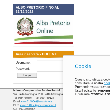
ALBO PRETORIO FINO AL
31/12/2022
Area riservata -
DOCENTI
Username:
Cookie
Password:
Questo sito utilizza cook
consultare la nostra
cook
Premendo
acc
"ACCETTA"
Istituto Comprensivo Sandro Pertini
Usa il pulsante
"PREFER
Via Emilia Romagna, 290 - 41056 Savignano sul Panaro (MO)
Il pulsante
"CONTINUA S
Tel. 059 730804 - Fax 059 730124
Email:
moic81400e@istruzione.it
PEC:
moic81400e@pec.istruzione.it
C.F. 80013950367