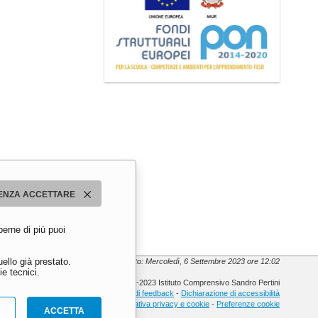
ENZA ACCETTARE
perne di più puoi
ello già prestato.
Ultimo aggiornamento: Mercoledì, 6 Settembre 2023 ore 12:02
e tecnici.
© 2013-2023 Istituto Comprensivo Sandro Pertini
Meccanismo di feedback
-
Dichiarazione di accessibilità
Informativa privacy e cookie
-
Preferenze cookie
ACCETTA