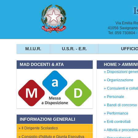
I
Via Emilia R
41056 Savignano 
Tel. 059 730804 
M.I.U.R.
U.S.R. - E.R.
UFFICIO
HOME
>
AMMINI
MAD DOCENTI & ATA
Disposizioni gener
Organizzazione
Consulenti e colla
Personale
Bandi di concorso
Performance
INFORMAZIONI GENERALI
Enti controllati
Il Dirigente Scolastico
Attività e procedim
Consiglio d'Istituto e Giunta Esecutiva