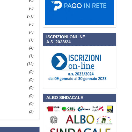
(0)
(0)
(91)
(0)
(6)
ISCRIZIONI ONLINE
(1)
A.S. 2023/24
(4)
(1)
(13)
(0)
(0)
(0)
(0)
ALBO SINDACALE
(0)
(2)