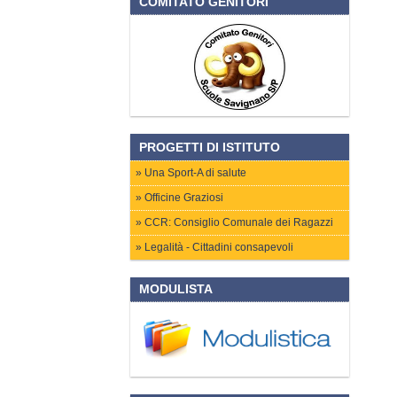
COMITATO GENITORI
PROGETTI DI ISTITUTO
Una Sport-A di salute
Officine Graziosi
CCR: Consiglio Comunale dei Ragazzi
Legalità - Cittadini consapevoli
MODULISTA