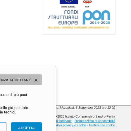
ENZA ACCETTARE
perne di più puoi
ello già prestato.
Ultimo aggiornamento: Mercoledì, 6 Settembre 2023 ore 12:02
e tecnici.
© 2013-2023 Istituto Comprensivo Sandro Pertini
Meccanismo di feedback
-
Dichiarazione di accessibilità
Informativa privacy e cookie
-
Preferenze cookie
ACCETTA