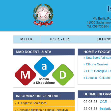
I
Via Emilia R
41056 Savignano 
Tel. 059 730804 
M.I.U.R.
U.S.R. - E.R.
UFFICIO
HOME
>
PROGET
MAD DOCENTI & ATA
Una Sport-A di sal
Officine Graziosi
CCR: Consiglio C
Legalità - Cittadin
ULTIME INFORM
INFORMAZIONI GENERALI
02.05.23
CCR - 
Il Dirigente Scolastico
22.03.23
Iniziat
Consiglio d'Istituto e Giunta Esecutiva