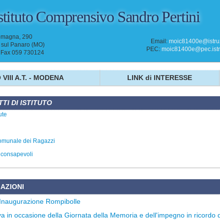
stituto Comprensivo
Sandro Pertini
omagna, 290
Email:
moic81400e@istruz
sul Panaro (MO)
PEC:
moic81400e@pec.istru
- Fax 059 730124
 VIII A.T. - MODENA
LINK di INTERESSE
TI DI ISTITUTO
ute
omunale dei Ragazzi
i consapevoli
AZIONI
Inaugurazione Rompibolle
iva in occasione della Giornata della Memoria e dell'impegno in ricordo de