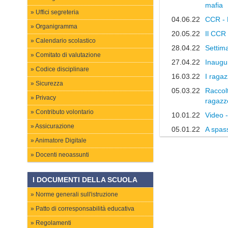
mafia
Uffici segreteria
04.06.22
CCR - L
Organigramma
20.05.22
Il CCR 
Calendario scolastico
28.04.22
Settima
Comitato di valutazione
27.04.22
Inaugu
Codice disciplinare
16.03.22
I ragaz
Sicurezza
05.03.22
Raccolt
Privacy
ragazz
Contributo volontario
10.01.22
Video 
Assicurazione
05.01.22
A spass
Animatore Digitale
Docenti neoassunti
I DOCUMENTI DELLA SCUOLA
Norme generali sull'istruzione
Patto di corresponsabilità educativa
Regolamenti