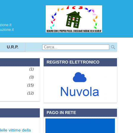
ione.it
zione.it
U.R.P.
REGISTRO ELETTRONICO
(1)
(3)
(15)
(12)
PAGO IN RETE
lle vittime della