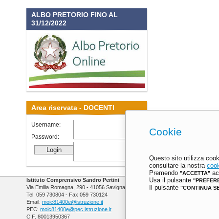
ALBO PRETORIO FINO AL
31/12/2022
Area riservata -
DOCENTI
Username:
Cookie
Password:
Questo sito utilizza cook
consultare la nostra
cook
Premendo
acc
"ACCETTA"
Istituto Comprensivo Sandro Pertini
Usa il pulsante
"PREFER
Via Emilia Romagna, 290 - 41056 Savignano sul Panaro (MO)
Il pulsante
"CONTINUA S
Tel. 059 730804 - Fax 059 730124
Email:
moic81400e@istruzione.it
PEC:
moic81400e@pec.istruzione.it
C.F. 80013950367