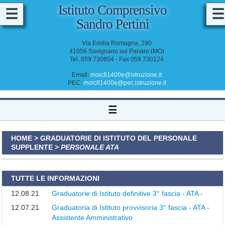
Istituto Comprensivo
☰
☰
Sandro Pertini
M
A
Via Emilia Romagna, 290
D
41056 Savignano sul Panaro (MO)
D
Tel. 059 730804 - Fax 059 730124
O
C
E
Email:
moic81400e@istruzione.it
N
PEC:
moic81400e@pec.istruzione.it
T
I
&
☰
A
T
A
HOME
>
GRADUATORIE DI ISTITUTO DEL PERSONALE
SUPPLENTE
>
PERSONALE ATA
TUTTE LE INFORMAZIONI
12.08.21
Graduatorie di Istituto definitive 3° fascia - ATA -
12.07.21
Graduatoria di Istituto provvisoria 3° fascia - ATA -
I
Assistente Amministrativo