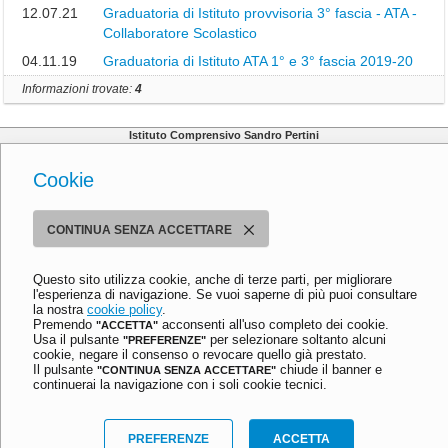
N
12.07.21
Graduatoria di Istituto provvisoria 3° fascia - ATA -
F
Collaboratore Scolastico
O
04.11.19
Graduatoria di Istituto ATA 1° e 3° fascia 2019-20
R
M
Informazioni trovate:
4
A
Z
Istituto Comprensivo Sandro Pertini
I
Via Emilia Romagna, 290 - 41056 Savignano sul Panaro (MO)
O
Tel. 059 730804 - Fax 059 730124
Cookie
Email:
moic81400e@istruzione.it
N
PEC:
moic81400e@pec.istruzione.it
I
C.F. 80013950367
G
CONTINUA SENZA ACCETTARE
Ultimo aggiornamento: Mercoledì, 6 Settembre 2023 ore 12:02
E
N
© 2013-2023 Istituto Comprensivo Sandro Pertini
Questo sito utilizza cookie, anche di terze parti, per migliorare
E
Meccanismo di feedback
-
Dichiarazione di accessibilità
l'esperienza di navigazione. Se vuoi saperne di più puoi consultare
Informativa privacy e cookie
-
Preferenze cookie
R
la nostra
cookie policy
.
A
Premendo
acconsenti all'uso completo dei cookie.
"ACCETTA"
Sito realizzato con
stile
e
criterio
da
Aitec.it
Usa il pulsante
per selezionare soltanto alcuni
"PREFERENZE"
L
cookie, negare il consenso o revocare quello già prestato.
I
Il pulsante
chiude il banner e
"CONTINUA SENZA ACCETTARE"
continuerai la navigazione con i soli cookie tecnici.
I
l
PREFERENZE
ACCETTA
D