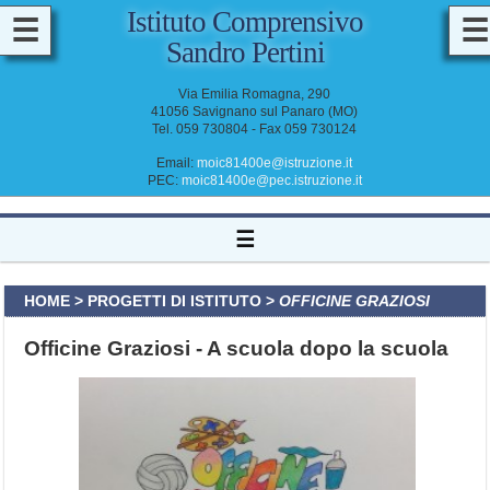
Istituto Comprensivo
☰
☰
Sandro Pertini
M
A
Via Emilia Romagna, 290
D
41056 Savignano sul Panaro (MO)
D
Tel. 059 730804 - Fax 059 730124
O
C
E
Email:
moic81400e@istruzione.it
N
PEC:
moic81400e@pec.istruzione.it
T
I
&
☰
A
T
A
HOME
>
PROGETTI DI ISTITUTO
>
OFFICINE GRAZIOSI
Officine Graziosi - A scuola dopo la scuola
I