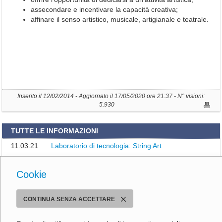
i
assecondare e incentivare la capacità creativa;
r
affinare il senso artistico, musicale, artigianale e teatrale.
i
g
e
n
t
e
S
c
o
Inserito il 12/02/2014 - Aggiornato il 17/05/2020 ore 21:37 - N° visioni:
l
5.930
a
s
t
TUTTE LE INFORMAZIONI
i
c
11.03.21
Laboratorio di tecnologia: String Art
o
04.12.19
Officine Graziosi: laboratori
C
Cookie
Informazioni trovate:
2
o
n
Istituto Comprensivo Sandro Pertini
s
CONTINUA SENZA ACCETTARE
Via Emilia Romagna, 290 - 41056 Savignano sul Panaro (MO)
i
Tel. 059 730804 - Fax 059 730124
g
Email:
moic81400e@istruzione.it