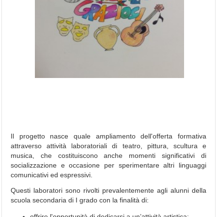
N
F
O
R
M
A
Z
I
O
N
I
G
E
N
Il progetto nasce quale ampliamento dell'offerta formativa
E
attraverso attività laboratoriali di teatro, pittura, scultura e
R
musica, che costituiscono anche momenti significativi di
A
socializzazione e occasione per sperimentare altri linguaggi
L
comunicativi ed espressivi.
I
Questi laboratori sono rivolti prevalentemente agli alunni della
I
scuola secondaria di I grado con la finalità di:
l
D
offrire l'opportunità di dedicarsi a un’attività artistica;